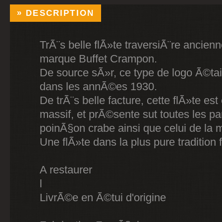
DESCRIPTION
TrÃ¨s belle flÃ»te traversiÃ¨re ancienn
marque Buffet Crampon.
De source sÃ»r, ce type de logo Ã©tait
dans les annÃ©es 1930.
De trÃ¨s belle facture, cette flÃ»te est
massif, et prÃ©sente sut toutes les par
poinÃ§on crabe ainsi que celui de la 
Une flÃ»te dans la plus pure tradition
A restaurer
l
LivrÃ©e en Ã©tui d'origine