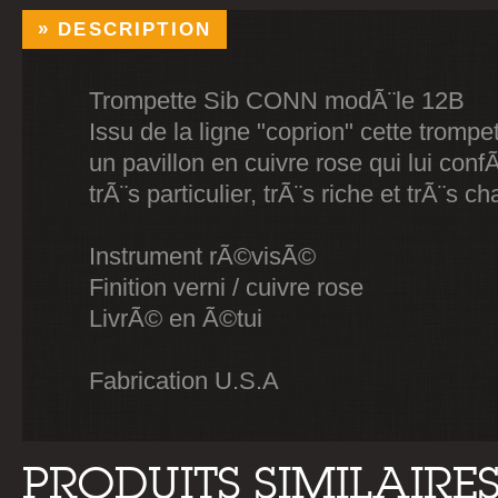
DESCRIPTION
Trompette Sib CONN modÃ¨le 12B
Issu de la ligne "coprion" cette tromp
un pavillon en cuivre rose qui lui conf
trÃ¨s particulier, trÃ¨s riche et trÃ¨s ch
Instrument rÃ©visÃ©
Finition verni / cuivre rose
LivrÃ© en Ã©tui
Fabrication U.S.A
PRODUITS SIMILAIRE