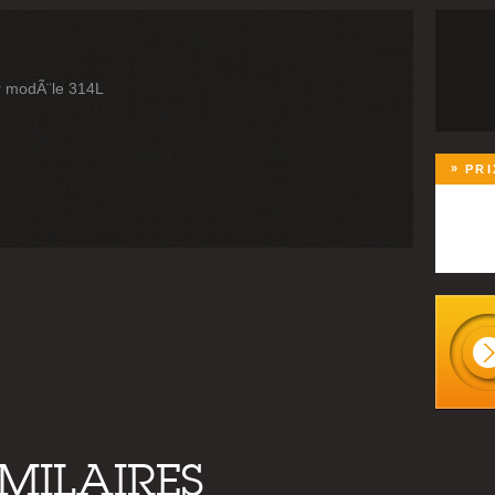
er modÃ¨le 314L
PRI
IMILAIRES