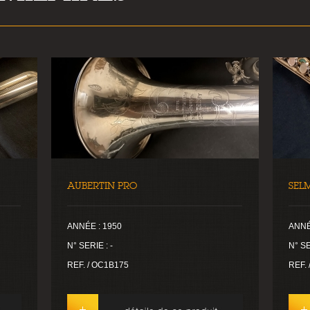
AUBERTIN PRO
SEL
ANNÉE : 1950
ANNÉ
N° SERIE : -
N° SE
REF. / OC1B175
REF.