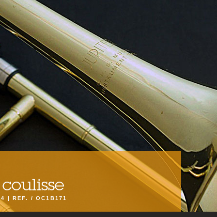
coulisse
04 | REF. / OC1B171