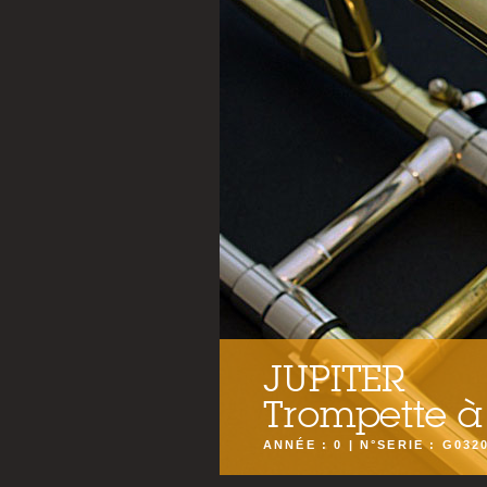
JUPITER
Trompette à 
ANNÉE : 0 | N°SERIE : G032