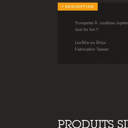
DESCRIPTION
Trompette Ã coullisse Jupit
Just for fun !!
LivrÃ©e en Ã©tui
Fabrication Taiwan
PRODUITS S