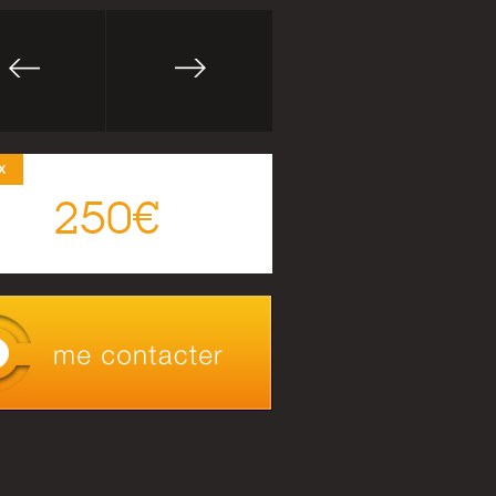
X
250€