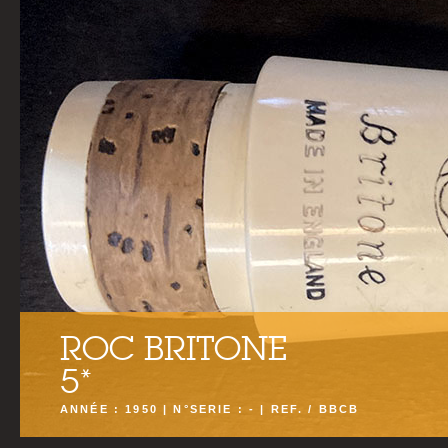
ROC BRITONE
5*
ANNÉE : 1950 | N°SERIE : - | REF. / BBCB