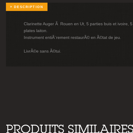
DESCRIPTION
Clarinette Auger Ã Rouen en Ut, 5 parties buis et ivoire, 
plates laiton.
Instrument entiÃ¨rement restaurÃ© en Ã©tat de jeu.
LivrÃ©e sans Ã©tui.
PRODUITS SIMILAIRE