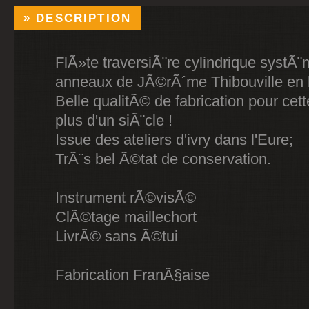
DESCRIPTION
FlÃ»te traversiÃ¨re cylindrique syst
anneaux de JÃ©rÃ´me Thibouville en 
Belle qualitÃ© de fabrication pour cett
plus d'un siÃ¨cle !
Issue des ateliers d'ivry dans l'Eure;
TrÃ¨s bel Ã©tat de conservation.
Instrument rÃ©visÃ©
ClÃ©tage maillechort
LivrÃ© sans Ã©tui
Fabrication FranÃ§aise