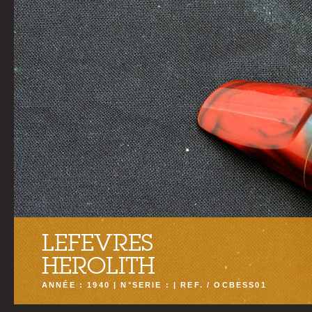
LEFEVRES
HEROLITH
ANNÉE : 1940 | N°SERIE : | REF. / OCBESS01