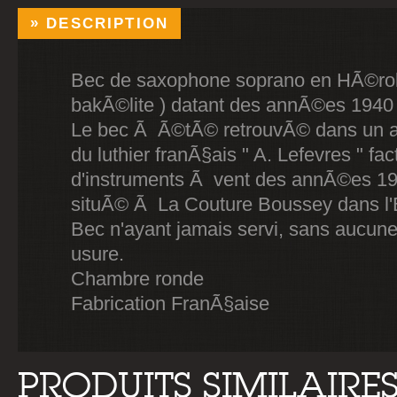
DESCRIPTION
Bec de saxophone soprano en HÃ©roli
bakÃ©lite ) datant des annÃ©es 1940
Le bec Ã Ã©tÃ© retrouvÃ© dans un a
du luthier franÃ§ais " A. Lefevres " fac
d'instruments Ã vent des annÃ©es 1
situÃ© Ã La Couture Boussey dans l'E
Bec n'ayant jamais servi, sans aucune 
usure.
Chambre ronde
Fabrication FranÃ§aise
PRODUITS SIMILAIRE