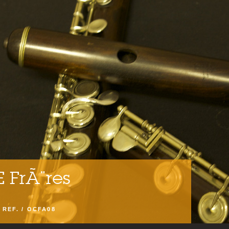
 FrÃ¨res
| REF. / OCFA08