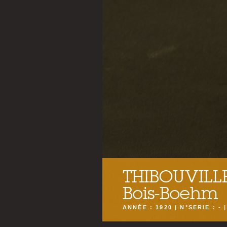
THIBOUVILLE
Bois-Boehm
ANNÉE : 1920 | N°SERIE : - 