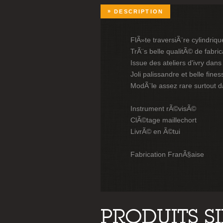
DESCRIPTION
FlÃ»te traversiÃ¨re cylindriq
TrÃ¨s belle qualitÃ© de fabric
Issue des ateliers d'ivry dans 
Joli palissandre et belle fine
ModÃ¨le assez rare surtout d
Instrument rÃ©visÃ©
ClÃ©tage maillechort
LivrÃ© en Ã©tui
Fabrication FranÃ§aise
PRODUITS S