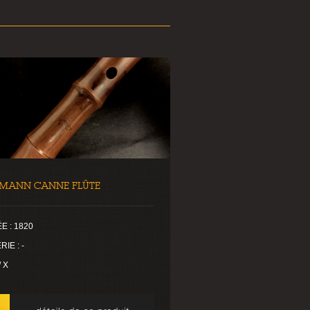
MANN CANNE FLÛTE
E : 1820
RIE : -
/ X