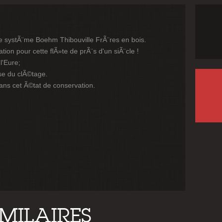
ue systÃ¨me Boehm Thibouville FrÃ¨res en bois.
ation pour cette flÃ»te de prÃ¨s d'un siÃ¨cle !
l'Eure;
sse du clÃ©tage.
ans cet Ã©tat de conservation.
IMILAIRES