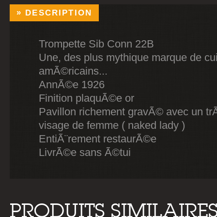
DESCRIPTION
Trompette Sib Conn 22B
Une, des plus mythique marque de cu
amÃ©ricains...
AnnÃ©e 1926
Finition plaquÃ©e or
Pavillon richement gravÃ© avec un trÃ
visage de femme ( naked lady )
EntiÃ¨rement restaurÃ©e
LivrÃ©e sans Ã©tui
PRODUITS SIMILAIRE