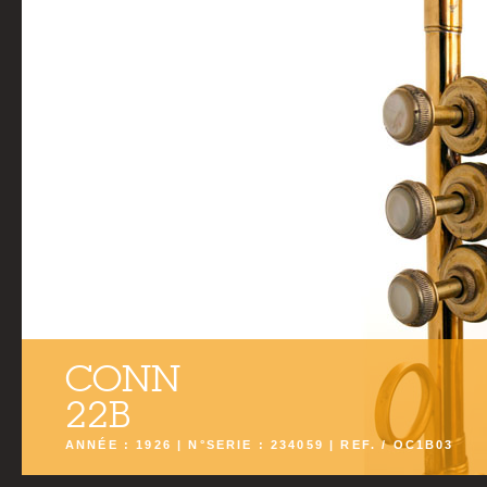
CONN
22B
ANNÉE : 1926 | N°SERIE : 234059 | REF. / OC1B03