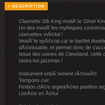
DESCRIPTION
Clarinette Sib King modÃ¨le Silver Kin
Un des modÃ¨les mythiques concernan
clarinettes mÃ©tal !
ModÃ¨le spÃ©cial car le barillet doubl
dÃ©vissable, et permet donc de s'acco
Issue des usines de Cleveland, cette c
ravira les jazzman !
Instrument entiÃ¨rement rÃ©visÃ©
Tampons cuir
Finition clÃ©s argentÃ©es pavillon ar
LivrÃ©e en Ã©tui