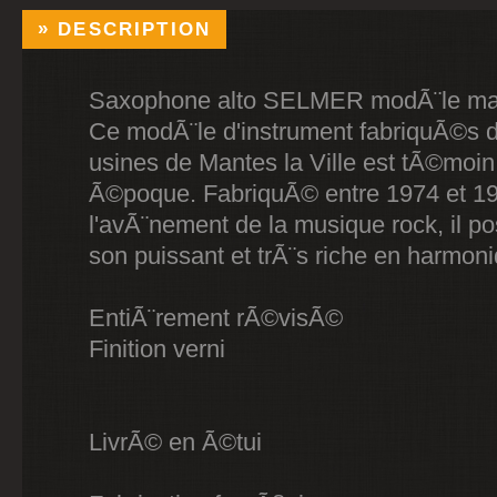
DESCRIPTION
Saxophone alto SELMER modÃ¨le mar
Ce modÃ¨le d'instrument fabriquÃ©s d
usines de Mantes la Ville est tÃ©moin
Ã©poque. FabriquÃ© entre 1974 et 1
l'avÃ¨nement de la musique rock, il p
son puissant et trÃ¨s riche en harmon
EntiÃ¨rement rÃ©visÃ©
Finition verni
LivrÃ© en Ã©tui