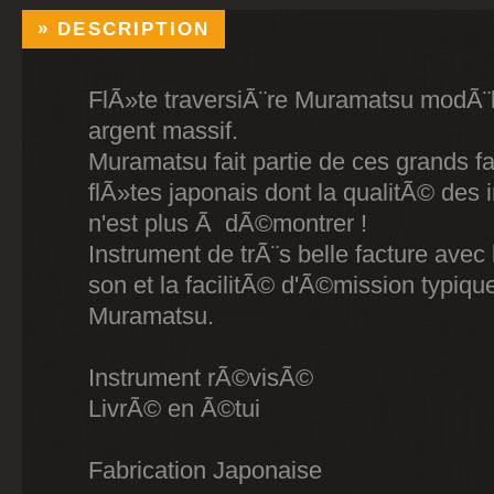
DESCRIPTION
FlÃ»te traversiÃ¨re Muramatsu modÃ¨le
argent massif.
Muramatsu fait partie de ces grands f
flÃ»tes japonais dont la qualitÃ© des 
n'est plus Ã dÃ©montrer !
Instrument de trÃ¨s belle facture avec 
son et la facilitÃ© d'Ã©mission typiq
Muramatsu.
Instrument rÃ©visÃ©
LivrÃ© en Ã©tui
Fabrication Japonaise