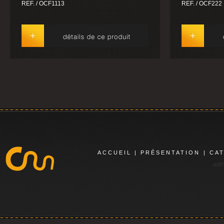
REF. / OCF1113
REF. / OCF222
ACCUEIL
|
PRÉSENTATION
|
CA
adm