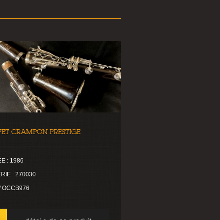
FET CRAMPON PRESTIGE
E : 1986
RIE : 270030
 / OCCB976