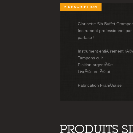
DESCRIPTION
Clarinette Sib Buffet Crampo
Instrument professionnel par
parfaite !
Instrument entiÃ¨rement rÃ©
Tampons cuir
Finition argentÃ©e
LivrÃ©e en Ã©tui
Fabrication FranÃ§aise
PRODUITS S