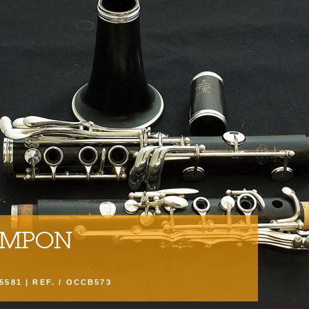
AMPON
95581 | REF. / OCCB573