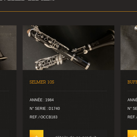
SELMER 10S
BUF
ANNÉE : 1984
ANNÉ
N° SERIE : D1740
N° SE
REF. / OCCB183
REF.