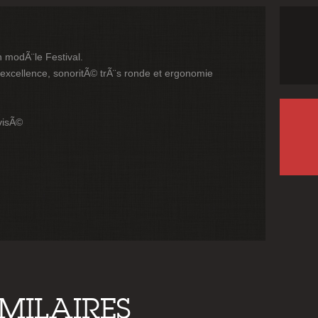
n modÃ¨le Festival.
 excellence, sonoritÃ© trÃ¨s ronde et ergonomie
visÃ©
IMILAIRES