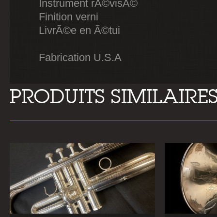
Instrument rÃ©visÃ©
Finition verni
LivrÃ©e en Ã©tui
Fabrication U.S.A
PRODUITS SIMILAIRE