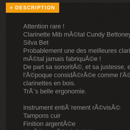
DESCRIPTION
Attention rare !
Clarinette Mib mÃ©tal Cundy Bettone
Silva Bet
Probablement une des meilleures clar
mÃ©tal jamais fabriquÃ©e !
De part sa sonoritÃ©, et sa justesse, 
l'Ã©poque considÃ©rÃ©e comme l'Ã©
clarinettes en bois.
TrÃ¨s belle ergonomie.
Instrument entiÃ¨rement rÃ©visÃ©
Tampons cuir
Finition argentÃ©e